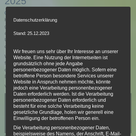
2025
Datum:
Autor:
2025-02-06
admin
Hallo ihr Lieben, leider müssen wir euch mitteilen, dass das
Datenschutzerklärung
geplante Jugendzeltlager am Anfang der Sommerferien
abgesagt werden muss. Aufgrund unvorhergesehener
Stand: 25.12.2023
Umstände ist es uns leider nicht möglich, das Event wie geplant
durchzuführen.
Wir freuen uns sehr über Ihr Interesse an unserer
Wir bedauern diese Entscheidung sehr und entschuldigen uns
Website. Eine Nutzung der Internetseiten ist
für die Unannehmlichkeiten, die dadurch entstehen. Wir hoffen,
grundsätzlich ohne jede Angabe
personenbezogener Daten möglich. Sofern eine
dass wir in Zukunft eine neue Gelegenheit finden, ein ähnliches
betroffene Person besondere Services unserer
Event zu organisieren.
Website in Anspruch nehmen möchte, könnte
Vielen Dank für Ihr Verständnis.
jedoch eine Verarbeitung personenbezogener
Daten erforderlich werden. Ist die Verarbeitung
personenbezogener Daten erforderlich und
Hier zu suchen wir noch Betreuer/in die über
besteht für eine solche Verarbeitung keine
18 Jahre alt sind und Lust haben die
gesetzliche Grundlage, holen wir generell eine
Aufsichtspflicht für die Kinder bei dem
Einwilligung der betroffenen Person ein.
Jugendzeltlager zu übernehmen.
Die Verarbeitung personenbezogener Daten,
beispielsweise des Namens, der Anschrift, E-Mail-