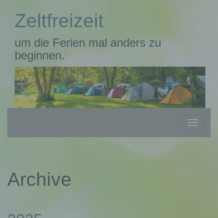
Zum
Zeltfreizeit
Hauptinhalt
springen
um die Ferien mal anders zu
beginnen.
Navigation
Navigat
ein-/ausblenden
ein-/au
Archive